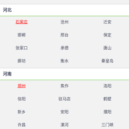
河北
石家庄
沧州
迁安
邯郸
邢台
保定
张家口
承德
唐山
廊坊
衡水
秦皇岛
河南
郑州
焦作
洛阳
信阳
驻马店
鹤壁
新乡
安阳
濮阳
许昌
漯河
三门峡