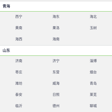
青海
西宁
海东
海北
黄南
果洛
玉树
海西
海南
山东
济南
济宁
淄博
枣庄
东营
烟台
潍坊
威海
青岛
泰安
日照
莱芜
临沂
德州
聊城