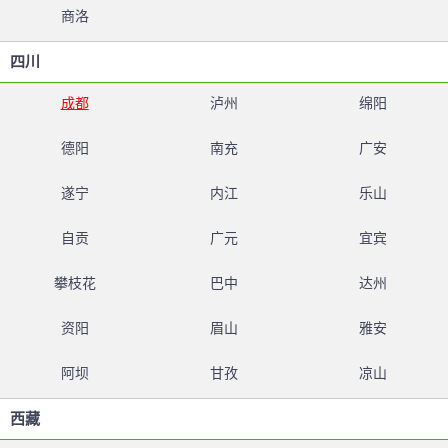
商洛
四川
成都
泸州
绵阳
德阳
南充
广安
遂宁
内江
乐山
自贡
广元
宜宾
攀枝花
巴中
达州
资阳
眉山
雅安
阿坝
甘孜
凉山
西藏