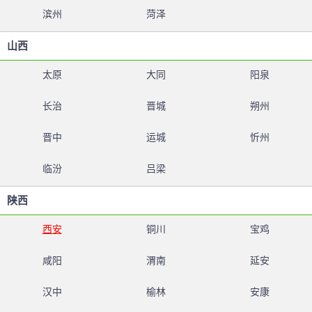
滨州
菏泽
山西
太原
大同
阳泉
长治
晋城
朔州
晋中
运城
忻州
临汾
吕梁
陕西
西安
铜川
宝鸡
咸阳
渭南
延安
汉中
榆林
安康