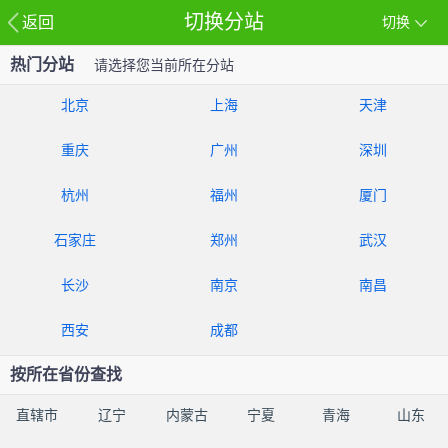
切换分站
返回
切换
热门分站
请选择您当前所在分站
北京
上海
天津
重庆
广州
深圳
杭州
福州
厦门
石家庄
郑州
武汉
长沙
南京
南昌
西安
成都
按所在省份查找
直辖市
辽宁
内蒙古
宁夏
青海
山东