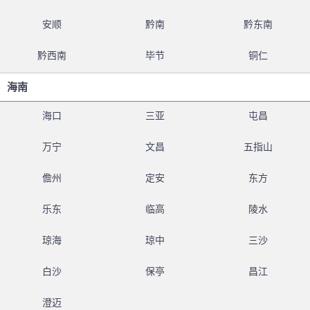
安顺
黔南
黔东南
黔西南
毕节
铜仁
海南
海口
三亚
屯昌
万宁
文昌
五指山
儋州
定安
东方
乐东
临高
陵水
琼海
琼中
三沙
白沙
保亭
昌江
澄迈