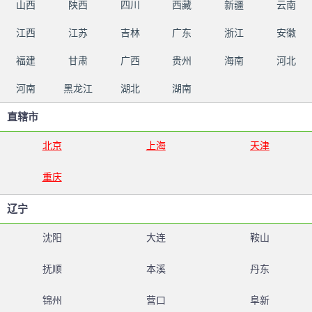
山西
陕西
四川
西藏
新疆
云南
江西
江苏
吉林
广东
浙江
安徽
福建
甘肃
广西
贵州
海南
河北
河南
黑龙江
湖北
湖南
直辖市
北京
上海
天津
重庆
辽宁
沈阳
大连
鞍山
抚顺
本溪
丹东
锦州
营口
阜新