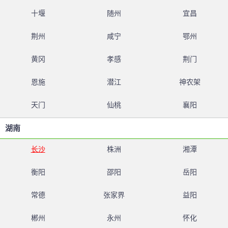
十堰
随州
宜昌
荆州
咸宁
鄂州
黄冈
孝感
荆门
恩施
潜江
神农架
天门
仙桃
襄阳
湖南
长沙
株洲
湘潭
衡阳
邵阳
岳阳
常德
张家界
益阳
郴州
永州
怀化