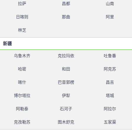
拉萨
昌都
山南
日喀则
那曲
阿里
林芝
新疆
乌鲁木齐
克拉玛依
吐鲁番
哈密
和田
阿克苏
喀什
巴音郭楞
昌吉
博尔塔拉
伊犁
塔城
阿勒泰
石河子
阿拉尔
克孜勒苏
图木舒克
五家渠