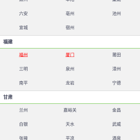
六安
亳州
池州
宣城
宿州
福建
福州
厦门
莆田
三明
泉州
漳州
南平
龙岩
宁德
甘肃
兰州
嘉峪关
金昌
白银
天水
武威
张掖
平凉
酒泉