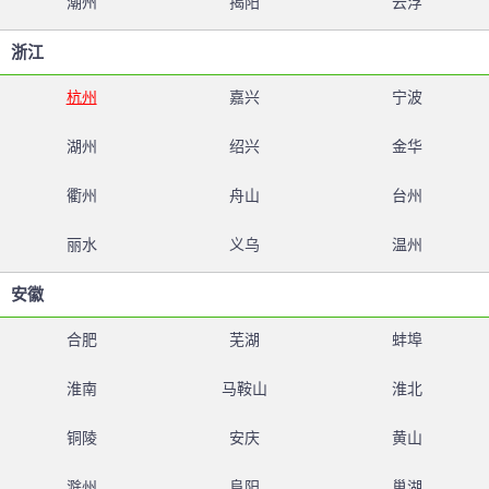
潮州
揭阳
云浮
浙江
杭州
嘉兴
宁波
湖州
绍兴
金华
衢州
舟山
台州
丽水
义乌
温州
安徽
合肥
芜湖
蚌埠
淮南
马鞍山
淮北
铜陵
安庆
黄山
滁州
阜阳
巢湖