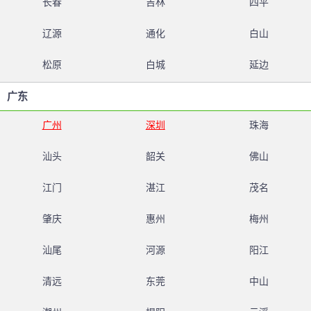
长春
吉林
四平
辽源
通化
白山
松原
白城
延边
广东
广州
深圳
珠海
汕头
韶关
佛山
江门
湛江
茂名
肇庆
惠州
梅州
汕尾
河源
阳江
清远
东莞
中山