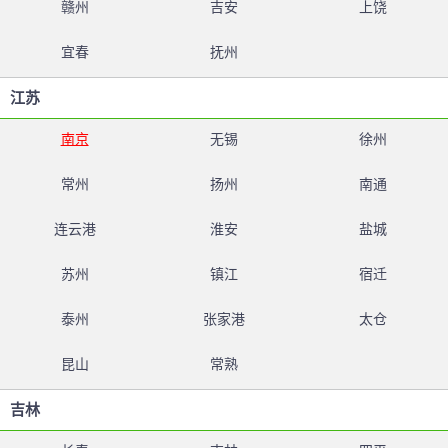
赣州
吉安
上饶
宜春
抚州
江苏
南京
无锡
徐州
常州
扬州
南通
连云港
淮安
盐城
苏州
镇江
宿迁
泰州
张家港
太仓
昆山
常熟
吉林