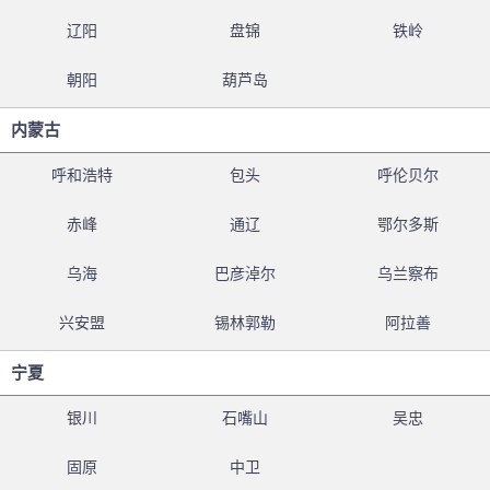
辽阳
盘锦
铁岭
朝阳
葫芦岛
内蒙古
呼和浩特
包头
呼伦贝尔
赤峰
通辽
鄂尔多斯
乌海
巴彦淖尔
乌兰察布
兴安盟
锡林郭勒
阿拉善
宁夏
银川
石嘴山
吴忠
固原
中卫