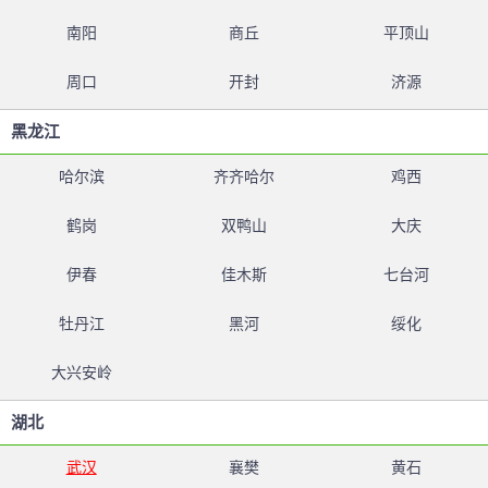
南阳
商丘
平顶山
周口
开封
济源
黑龙江
哈尔滨
齐齐哈尔
鸡西
鹤岗
双鸭山
大庆
伊春
佳木斯
七台河
牡丹江
黑河
绥化
大兴安岭
湖北
武汉
襄樊
黄石