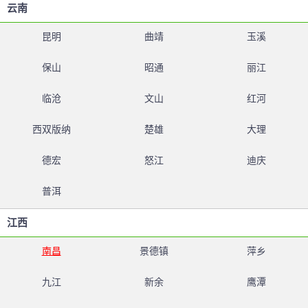
云南
昆明
曲靖
玉溪
保山
昭通
丽江
临沧
文山
红河
西双版纳
楚雄
大理
德宏
怒江
迪庆
普洱
江西
南昌
景德镇
萍乡
九江
新余
鹰潭